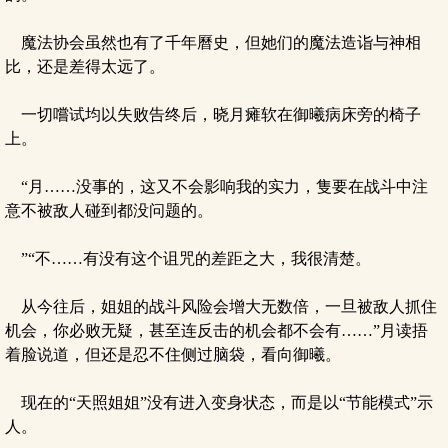
魔法协会虽然也有了千年曆史，但她们的魔法造诣与神相
比，还是差得太远了。
一切嚐试均以失败告终后，晓月瘫软在御曦病床旁的椅子
上。
“月……没事的，这又不会影响我的实力，隻要在战斗中注
意不被敌人碰到都没问题的。
”“不……有没有这个诅咒的差距之大，我很清楚。
从今往后，姐姐的战斗风险会增大无数倍，一旦被敌人抓住
机会，你必败无疑，甚至连反击的机会都不会有……”月读捂
着脸说道，但还是忍不住侧过脑袋，看向御曦。
现在的“天照姐姐”没有进入变身状态，而是以“节能模式”示
人。