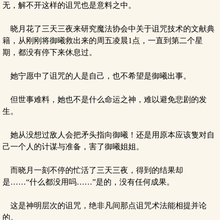
无，解不开这样的诅咒也是意料之中。
晓月花了三天三夜来研究魔法协会中关于诅咒技术的文献典
籍，从刚刚将御曦救出来的周五凌晨1点，一直到第二个星
期，都没有停下来休息过。
她宁愿中了诅咒的人是自己，也不希望是御曦出事。
但世事难料，她也不是什么命运之神，难以避免悲剧的发
生。
她从没想过敌人会把矛头指向御曦！还是用原本应该隻对自
己一个人的计谋与准备，害了御曦姐姐。
而晓月一刻不停的忙活了三天三夜，得到的结果却
是……“什么都没用吗……”是的，没有任何成果。
这是神明层次的诅咒，绝非凡间那点诅咒术法能相提并论
的。