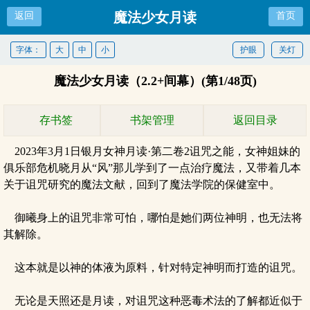
魔法少女月读
返回
首页
字体：
大
中
小
护眼
关灯
魔法少女月读（2.2+间幕）(第1/48页)
存书签
书架管理
返回目录
2023年3月1日银月女神月读·第二卷2诅咒之能，女神姐妹的
俱乐部危机晓月从“风”那儿学到了一点治疗魔法，又带着几本
关于诅咒研究的魔法文献，回到了魔法学院的保健室中。
御曦身上的诅咒非常可怕，哪怕是她们两位神明，也无法将
其解除。
这本就是以神的体液为原料，针对特定神明而打造的诅咒。
无论是天照还是月读，对诅咒这种恶毒术法的了解都近似于