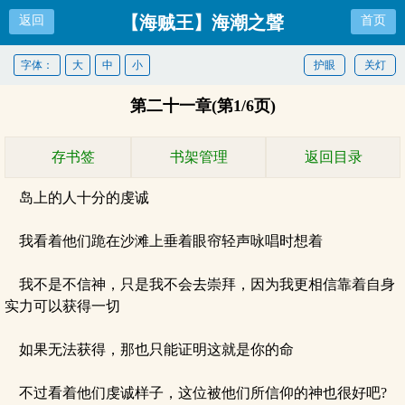
【海贼王】海潮之聲
返回
首页
字体：
大
中
小
护眼
关灯
第二十一章(第1/6页)
存书签
书架管理
返回目录
岛上的人十分的虔诚
我看着他们跪在沙滩上垂着眼帘轻声咏唱时想着
我不是不信神，只是我不会去崇拜，因为我更相信靠着自身
实力可以获得一切
如果无法获得，那也只能证明这就是你的命
不过看着他们虔诚样子，这位被他们所信仰的神也很好吧?