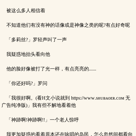
被这么多人相信着
不知道他们有没有神的话像或是神像之类的呢?有点好奇呢
「多莉丝?」罗轻声叫了一声
我疑惑地抬头看向他
他的脸好像被打了光一样，有点亮亮的......
「你还好吗?」罗问
「我很好啊。(看H文小说就到 https://ᴡᴡᴡ.sʜᴜʙᴀᴏᴇʀ.ᴄᴏᴍ 无
广告纯净版)」我有些不解地看着他
「神跡啊!神跡啊!!」一个老人惊呼
我更加疑惑的看着原本还在咏唱的岛民，怎么忽然间都看向