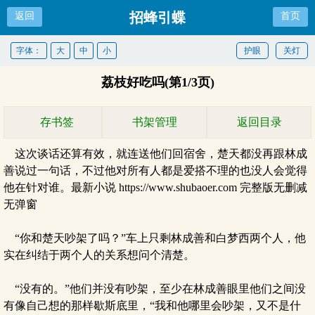
招蜂引蝶
返回
首页
字体：
大
中
小
护眼
关灯
荔枝好吃吗(第1/3页)
存书签
书架管理
返回目录
这次谈话还算有效，就连送他们回宿舍，楚天都没再跟林成
善说过一句话，不过他对所有人都是爱搭不理的也没人会觉得
他在针对谁。最新小说 https://www.shubaoer.com 完整版无删减
无弹窗
“你和楚天吵架了吗？”车上只剩林成善和白梦西两个人，他
实在纠结于两个人的关系想问个清楚。
“没有的。”他们并没有吵架，至少在林成善眼里他们之间没
有像自己想的那样歇斯底里，“我和他哪里会吵架，又不是什