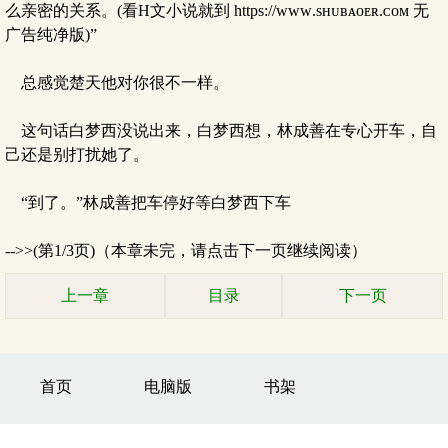
么亲密的关系。(看H文小说就到 https://ᴡᴡᴡ.sʜᴜʙᴀᴏᴇʀ.ᴄᴏᴍ 无
广告纯净版)”
总感觉楚天他对你很不一样。
这句话白梦西没说出来，白梦西想，林成善在专心开车，自
己还是别打扰她了。
“到了。”林成善把车停好等白梦西下车
-->>(第1/3页)（本章未完，请点击下一页继续阅读）
上一章
目录
下一页
首页
电脑版
书架