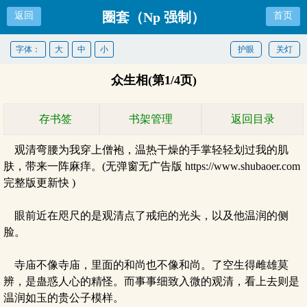
圈套（Np 强制）
返回
首页
字体：
大
中
小
护眼
关灯
众生相(第1/4页)
存书签
书架管理
返回目录
观清弯腰为我穿上僧袍，温热干燥的手掌轻轻划过我的肌
肤，带来一阵麻痒。(无弹窗无广告版 https://www.shubaoer.com
完整版更新快 )
眼前近在咫尺的是观清点了戒疤的光头，以及他温润的侧
脸。
寺庙不像寺庙，里面的和尚也不像和尚。了空生得雌雄莫
辨，是蛊惑人心的精怪。而事事细致入微的观清，看上去则是
温润如玉的贵公子模样。