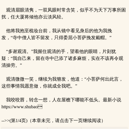
观清眉眼清隽，一双凤眼时常含笑，似乎不为天下万事所困
扰，任大厦将倾他亦云淡风轻。
他将我抱至梳妆台前，我从镜中看见身后的他为我挽
发，“寺中僧人皆不留发，只得委屈小菩萨挽发戴帽。”
“多谢观清。”我握住观清的手，望着他的眼睛，片刻犹
疑：“我自己来，留在寺中已添了诸多麻烦，实在不该再令观
清操劳。”
观清微微一笑，继续为我簪发，他道：“小菩萨何出此言，
这些事情我愿意做，你就成全我吧。”
我咬咬唇，转念一想，人在屋檐下哪能不低头。最新小说
https://www.shubao
-->>(第1/4页)（本章未完，请点击下一页继续阅读）