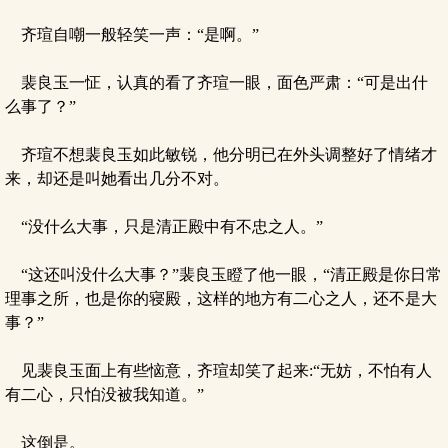
齐瑄自嘲一般轻笑一声：“是啊。”
裴良玉一怔，认真的看了齐瑄一眼，面色严肃：“可是出什
么事了？”
齐瑄不想裴良玉如此敏锐，他分明已在外头调整好了情绪才
来，却还是叫她看出几分不对。
“没什么大事，只是清正殿中有不忠之人。”
“这还叫没什么大事？”裴良玉瞪了他一眼，“清正殿是你日常
理事之所，也是你的寝殿，这样的地方有二心之人，还不是大
事？”
见裴良玉面上有些恼意，齐瑄却笑了起来:“无妨，不怕有人
有二心，只怕没被我知道。”
这倒是。