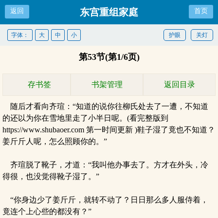
东宫重组家庭
返回
首页
字体：
大
中
小
护眼
关灯
第53节(第1/6页)
存书签
书架管理
返回目录
随后才看向齐瑄：“知道的说你往柳氏处去了一遭，不知道
的还以为你在雪地里走了小半日呢。(看完整版到
https://www.shubaoer.com 第一时间更新 )鞋子湿了竟也不知道？
姜斤斤人呢，怎么照顾你的。”
齐瑄脱了靴子，才道：“我叫他办事去了。方才在外头，冷
得很，也没觉得靴子湿了。”
“你身边少了姜斤斤，就转不动了？日日那么多人服侍着，
竟连个上心些的都没有？”