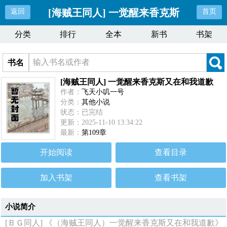
[海贼王同人] 一觉醒来香克斯
返回
首页
分类
排行
全本
新书
书架
又在和我道歉
书名
[海贼王同人] 一觉醒来香克斯又在和我道歉
作者：
飞天小叽一号
分类：
其他小说
状态：已完结
更新：2025-11-10 13:34:22
最新：
第109章
开始阅读
查看目录
加入书架
查看书架
小说简介
[ＢＧ同人] 《（海贼王同人）一觉醒来香克斯又在和我道歉》