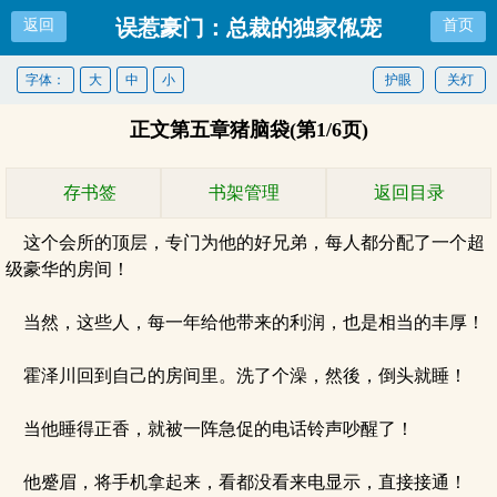
误惹豪门：总裁的独家俬宠
返回
首页
字体：
大
中
小
护眼
关灯
正文第五章猪脑袋(第1/6页)
存书签
书架管理
返回目录
这个会所的顶层，专门为他的好兄弟，每人都分配了一个超
级豪华的房间！
当然，这些人，每一年给他带来的利润，也是相当的丰厚！
霍泽川回到自己的房间里。洗了个澡，然後，倒头就睡！
当他睡得正香，就被一阵急促的电话铃声吵醒了！
他蹙眉，将手机拿起来，看都没看来电显示，直接接通！