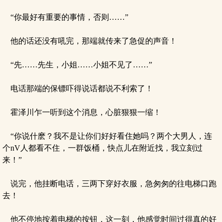
“你最好有重要的事情，否则……”
他的话还没有吼完，那端就传来了急促的声音！
“先……先生，小姐……小姐不见了……”
电话那端的保镖吓得说话都说不利索了！
霍泽川乍一听到这个消息，心脏狠狠一缩！
“你说什麽？我不是让你们好好看住她吗？两个大男人，连
个nV人都看不住，一群饭桶，快点儿在附近找，我立刻过
来！”
说完，他挂断电话，三两下穿好衣服，急匆匆的往电梯口跑
去！
他不停地按着电梯的按钮，这一刻，他感觉时间过得真的好