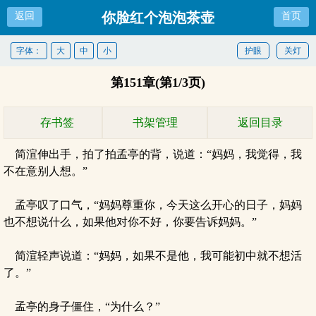
你脸红个泡泡茶壶
返回
首页
字体：
大
中
小
护眼
关灯
第151章(第1/3页)
存书签
书架管理
返回目录
简渲伸出手，拍了拍孟亭的背，说道：“妈妈，我觉得，我
不在意别人想。”
孟亭叹了口气，“妈妈尊重你，今天这么开心的日子，妈妈
也不想说什么，如果他对你不好，你要告诉妈妈。”
简渲轻声说道：“妈妈，如果不是他，我可能初中就不想活
了。”
孟亭的身子僵住，“为什么？”