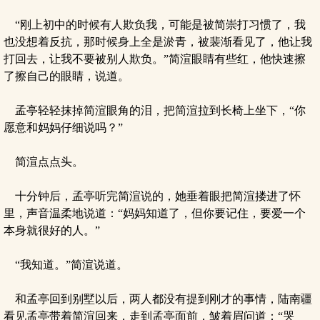
“刚上初中的时候有人欺负我，可能是被简崇打习惯了，我
也没想着反抗，那时候身上全是淤青，被裴渐看见了，他让我
打回去，让我不要被别人欺负。”简渲眼睛有些红，他快速擦
了擦自己的眼睛，说道。
孟亭轻轻抹掉简渲眼角的泪，把简渲拉到长椅上坐下，“你
愿意和妈妈仔细说吗？”
简渲点点头。
十分钟后，孟亭听完简渲说的，她垂着眼把简渲搂进了怀
里，声音温柔地说道：“妈妈知道了，但你要记住，要爱一个
本身就很好的人。”
“我知道。”简渲说道。
和孟亭回到别墅以后，两人都没有提到刚才的事情，陆南疆
看见孟亭带着简渲回来，走到孟亭面前，皱着眉问道：“哭