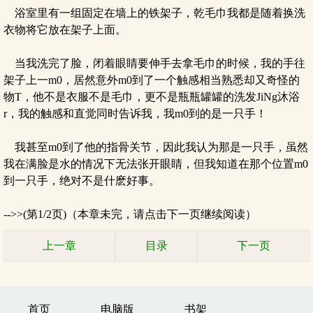
浴室里有一组固定在墙上的铁架子，乾毛巾我都是随着换洗
衣物将它放在架子上面。
当我洗完了脸，闭着眼睛要伸手去拿毛巾的时候，我的手往
架子上一m0，居然意外m0到了一个触感相当熟悉却又奇怪的
物T，他不是衣服不是毛巾，更不是瓶瓶罐罐的洗发JiNg沐浴
r，我的触感和直觉同时告诉我，我m0到的是一只手！
我甚至m0到了他的指骨关节，因此我认为那是一只手，虽然
我在满脸是水的情况下无法张开眼睛，但我知道在那个位置m0
到一只手，绝对不是什麽好事。
-->>(第1/2页)（本章未完，请点击下一页继续阅读）
上一章
目录
下一页
首页
电脑版
书架