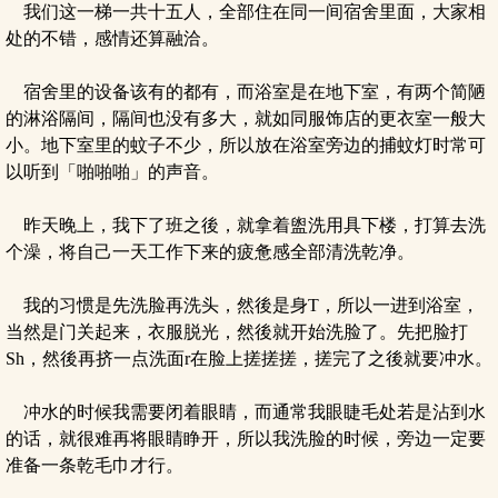
我们这一梯一共十五人，全部住在同一间宿舍里面，大家相
处的不错，感情还算融洽。
宿舍里的设备该有的都有，而浴室是在地下室，有两个简陋
的淋浴隔间，隔间也没有多大，就如同服饰店的更衣室一般大
小。地下室里的蚊子不少，所以放在浴室旁边的捕蚊灯时常可
以听到「啪啪啪」的声音。
昨天晚上，我下了班之後，就拿着盥洗用具下楼，打算去洗
个澡，将自己一天工作下来的疲惫感全部清洗乾净。
我的习惯是先洗脸再洗头，然後是身T，所以一进到浴室，
当然是门关起来，衣服脱光，然後就开始洗脸了。先把脸打
Sh，然後再挤一点洗面r在脸上搓搓搓，搓完了之後就要冲水。
冲水的时候我需要闭着眼睛，而通常我眼睫毛处若是沾到水
的话，就很难再将眼睛睁开，所以我洗脸的时候，旁边一定要
准备一条乾毛巾才行。