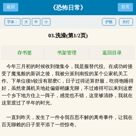
《恐怖日常》
返回
首页
字体：
大
中
小
护眼
关灯
03.洗澡(第1/2页)
存书签
书架管理
返回目录
今年三月初的时候收到徵集令，我是服替代役。在成功岭接
受了魔鬼般的新训之後，我被分派到南投的某个公家机关工
作。下单位後b较没有那麽C，日子过得还算舒服，吃得饱睡得
好，虽然隶属机关地处偏僻稍嫌无聊，不过难得可以来到这麽
一个乡下地方住上一阵子，感觉也不错，这里够清静，我就在
这里渡过了半年的时光。
一直到昨天，发生了一件令我百思不解的离奇事件，让我在
百无聊赖的日子里平添了一些惊奇。