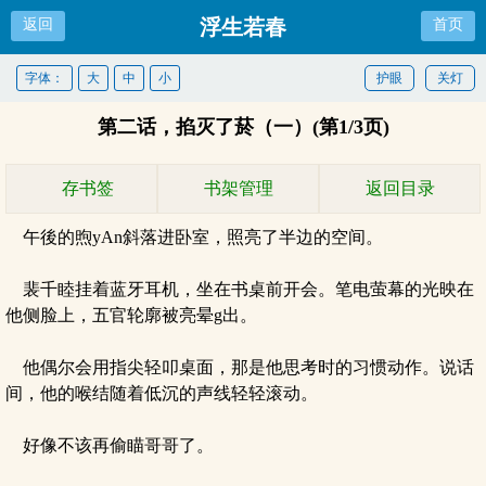
浮生若春
返回
首页
字体：
大
中
小
护眼
关灯
第二话，掐灭了菸（一）(第1/3页)
存书签
书架管理
返回目录
午後的煦yAn斜落进卧室，照亮了半边的空间。
裴千睦挂着蓝牙耳机，坐在书桌前开会。笔电萤幕的光映在
他侧脸上，五官轮廓被亮晕g出。
他偶尔会用指尖轻叩桌面，那是他思考时的习惯动作。说话
间，他的喉结随着低沉的声线轻轻滚动。
好像不该再偷瞄哥哥了。