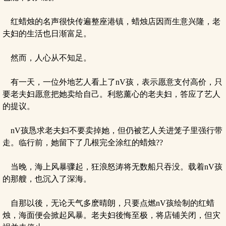
红蜡烛的名声很快传遍整座港镇，蜡烛店因而生意兴隆，老
夫妇的生活也日渐富足。
然而，人心从不知足。
有一天，一位外地艺人看上了nV孩，表示愿意支付高价，只
要老夫妇愿意把她卖给自己。利慾薰心的老夫妇，答应了艺人
的提议。
nV孩恳求老夫妇不要卖掉她，但仍被艺人关进笼子里强行带
走。临行前，她留下了几根完全涂红的蜡烛??
当晚，海上风暴骤起，狂浪怒涛将无数船只吞没。载着nV孩
的那艘，也沉入了深海。
自那以後，无论天气多麽晴朗，只要点燃nV孩绘制的红蜡
烛，海面便会掀起风暴。老夫妇後悔至极，将店铺关闭，但灾