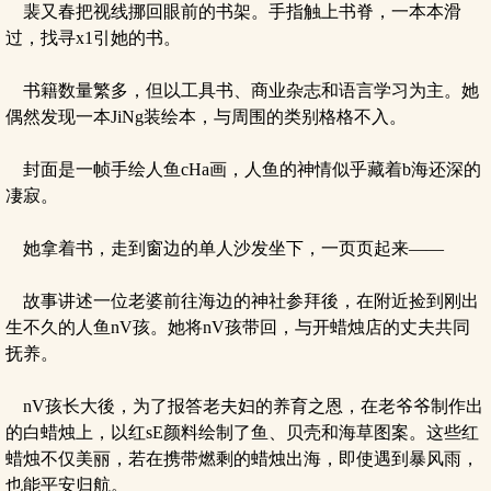
裴又春把视线挪回眼前的书架。手指触上书脊，一本本滑
过，找寻x1引她的书。
书籍数量繁多，但以工具书、商业杂志和语言学习为主。她
偶然发现一本JiNg装绘本，与周围的类别格格不入。
封面是一帧手绘人鱼cHa画，人鱼的神情似乎藏着b海还深的
凄寂。
她拿着书，走到窗边的单人沙发坐下，一页页起来——
故事讲述一位老婆前往海边的神社参拜後，在附近捡到刚出
生不久的人鱼nV孩。她将nV孩带回，与开蜡烛店的丈夫共同
抚养。
nV孩长大後，为了报答老夫妇的养育之恩，在老爷爷制作出
的白蜡烛上，以红sE颜料绘制了鱼、贝壳和海草图案。这些红
蜡烛不仅美丽，若在携带燃剩的蜡烛出海，即使遇到暴风雨，
也能平安归航。