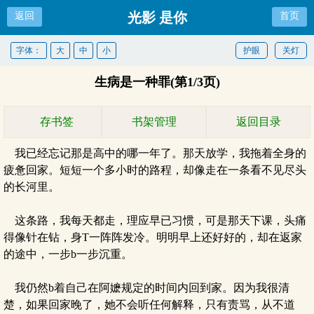
光影 是你
返回
首页
字体：
大
中
小
护眼
关灯
生病是一种罪(第1/3页)
存书签
书架管理
返回目录
我已经忘记那是高中的哪一年了。那天放学，我拖着全身的
疲惫回家。短短一个多小时的路程，却像走在一条看不见尽头
的长河里。
这条路，我每天都走，理应早已习惯，可是那天下课，头痛
得像针在钻，身T一阵阵发冷。明明早上还好好的，却在返家
的途中，一步b一步沉重。
我仍然b着自己在阿嬷规定的时间内回到家。因为我很清
楚，如果回家晚了，她不会听任何解释，只有责骂，从不道