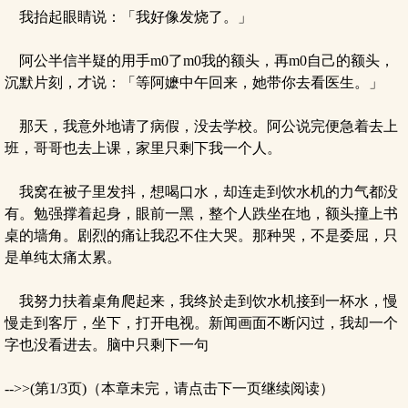
我抬起眼睛说：「我好像发烧了。」
阿公半信半疑的用手m0了m0我的额头，再m0自己的额头，
沉默片刻，才说：「等阿嬷中午回来，她带你去看医生。」
那天，我意外地请了病假，没去学校。阿公说完便急着去上
班，哥哥也去上课，家里只剩下我一个人。
我窝在被子里发抖，想喝口水，却连走到饮水机的力气都没
有。勉强撑着起身，眼前一黑，整个人跌坐在地，额头撞上书
桌的墙角。剧烈的痛让我忍不住大哭。那种哭，不是委屈，只
是单纯太痛太累。
我努力扶着桌角爬起来，我终於走到饮水机接到一杯水，慢
慢走到客厅，坐下，打开电视。新闻画面不断闪过，我却一个
字也没看进去。脑中只剩下一句
-->>(第1/3页)（本章未完，请点击下一页继续阅读）