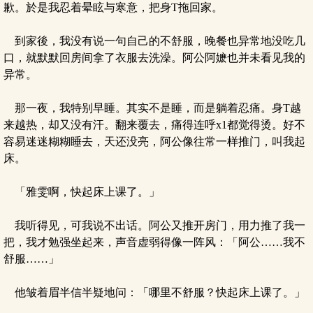
歉。於是我忍着晕眩与寒意，把身T拖回家。
到家後，我没有说一句自己的不舒服，晚餐也异常地没吃几
口，就默默回房间拿了衣服去洗澡。阿公阿嬷也并未看见我的
异常。
那一夜，我特别早睡。其实不是睡，而是躺着忍痛。身T越
来越热，却又没有汗。翻来覆去，痛得连呼x1都觉得烫。好不
容易迷迷糊糊睡去，天还没亮，阿公像往常一样推门，叫我起
床。
「雅雯啊，快起床上课了。」
我听得见，可我说不出话。阿公又推开房门，用力推了我一
把，我才勉强坐起来，声音虚弱得像一阵风：「阿公……我不
舒服……」
他皱着眉半信半疑地问：「哪里不舒服？快起床上课了。」