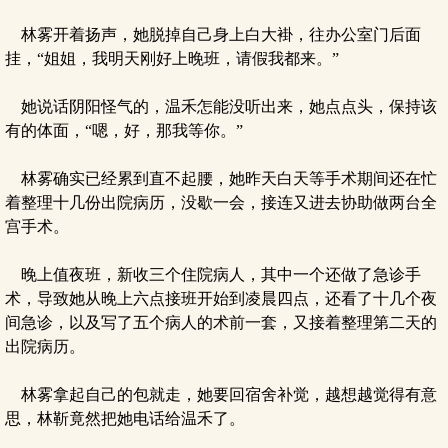
林雾开着扬声，她脱掉自己身上白大褂，往办公室门后面
挂，“姐姐，我明天刚好上晚班，请假我都来。”
她说话阴阳怪气的，温禾怎能没听出来，她点点头，保持该
有的体面，“嗯，好，那我等你。”
林雾确实已经累到直不起腰，她昨天白天等手术期间还在忙
着整理十几份出院病历，没歇一会，接连又进去协助做两台全
宫手术。
晚上值夜班，新收三个住院病人，其中一个还做了急诊手
术，导致她从晚上六点接班开始到凌晨四点，还看了十几个夜
间急诊，以及写了五个病人的术前一套，又接着整理第二天的
出院病历。
林雾拿起自己的包就走，她要回宿舍补觉，越想越觉得有意
思，林靳竟然把她电话给温禾了。