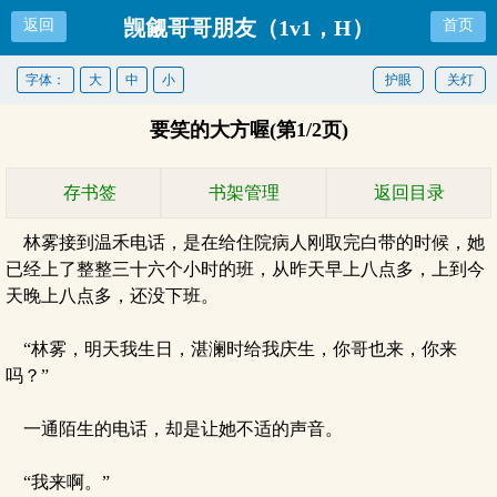
觊觎哥哥朋友（1v1，H）
返回
首页
字体：
大
中
小
护眼
关灯
要笑的大方喔(第1/2页)
存书签
书架管理
返回目录
林雾接到温禾电话，是在给住院病人刚取完白带的时候，她
已经上了整整三十六个小时的班，从昨天早上八点多，上到今
天晚上八点多，还没下班。
“林雾，明天我生日，湛澜时给我庆生，你哥也来，你来
吗？”
一通陌生的电话，却是让她不适的声音。
“我来啊。”