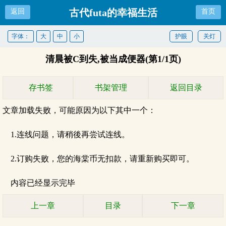
古代futa的幸福生活
返回
首页
字体：
大
中
小
护眼
关灯
清晨被C到失,被当成便器(第1/1页)
存书签
书架管理
返回目录
文章加载失败，可能原因为以下其中一个：
1.连线问题，请稍後再尝试连线。
2.订购失败，您的海棠币无扣款，请重新购买即可。
内容已经显示完毕
上一章
目录
下一章