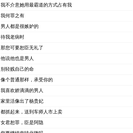
我不介意她用最霸道的方式占有我
我何罪之有
男人都是很嫉妒的
待我老病时
那您可要恕臣无礼了
他说他也是男人
别轻贱自己的命
像个普通那样，承受你的
我喜欢娇滴滴的男人
家里活像出了杨贵妃
都抓起来，送到车师人市上卖
女君恕罪，臣是阿隐