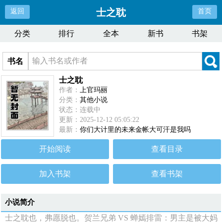
士之耽
返回
首页
分类
排行
全本
新书
书架
书名
士之耽
作者：
上官玛丽
分类：
其他小说
状态：连载中
更新：2025-12-12 05:05:22
最新：
你们大计里的未来金帐大可汗是我吗
开始阅读
查看目录
加入书架
查看书架
小说简介
士之耽也，弗愿脱也。贺兰兄弟 VS 蝉嫣排雷：男主是被大妈