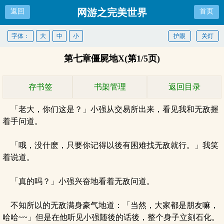
网游之完美世界
返回
首页
字体：
大
中
小
护眼
关灯
第七章僵屍地X(第1/5页)
存书签
书架管理
返回目录
「老大，你们这是？」小强从交易所出来，看见我和无敌握
着手问道。
「哦，没什麽，只要你记得以後有困难找无敌就行。」我笑
着说道。
「真的吗？」小强兴奋地看着无敌问道。
不知所以的无敌满身豪气地道：「当然，大家都是朋友嘛，
哈哈~~」但是在他听见小强随後的话後，整个身子立刻石化。