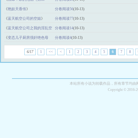
卷）
》
《
艳奴天香传
》
分卷阅读56
(10-13)
《
蓝天航空公司的空姐
》
分卷阅读77
(10-13)
《
蓝天航空公司之我的淫乱空
分卷阅读14
(10-13)
姐
》
《
变态儿子厨房强奸绝色母
分卷阅读4
(10-13)
亲
》
6/17
1
<<
<
1
2
3
4
5
6
7
8
本站所有小说为转载作品，所有章节均由
Copyright © 2016