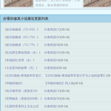
效益很好，员工的工资很高，干劲
也很足，最令我感到惊讶...
好看的修真小说最近更新列表
《
娱乐独裁者（551-650）
》
分卷阅读212
(10-14)
《
娱乐独裁者（651-750）
》
分卷阅读263
(10-14)
《
娱乐独裁者（751-770）
》
分卷阅读39
(10-14)
《
乱伦群交事故现场（全）
》
分卷阅读101
(10-14)
《
幸福的红杏母（全）
》
分卷阅读10
(10-14)
《
大韭菜沟的故事（完）
》
分卷阅读4
(10-14)
《
古剑2揭秘-傅清姣和官吏们
【古剑2揭秘-傅清姣和官吏们不为人知的故事】
(10
不为人知的故事
》
《
华丽的烟丝
》
【华丽的烟丝】同人续
(10-14)
《
风月都市情（更新至183
分卷阅读133
(10-14)
章）
》
《
官商秘史（更新至600章）
》
分卷阅读393
(10-14)
《
玉面郎君系列之玉女山庄
分卷阅读13
(10-14)