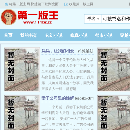
将第一版主网 快捷键下载到桌面
收藏第一版主网
书名
首页
我的书架
玄幻小说
修真小说
都市小说
穿越
妈妈，让我们相爱
邪魔馅饼
吧
这是一个关于伦理与人性的故
事，相信大多数人是不可理解，甚
至唾骂故事的主人公。但他的快乐
与痛苦也是人们无法了解的。我用
第一人称来讲述这个故事，因为我
跟很多人一样，都想进...
妻子公司里的性解
leebslx/ctr4
放企业文化（更新至续29
一个月前，我妻子安妮的公司
章）
组织到海外去旅游，他们也邀请我
一起参加。 安妮在一大广告公司
工作，在过去几年里，广告公司的