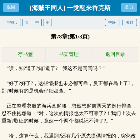
[海贼王同人] 一觉醒来香克斯
返回
首页
又在和我道歉
字体：
大
中
小
护眼
关灯
第78章(第1/3页)
存书签
书架管理
返回目录
“啧，知?道了?知?道了?，我这不是问问吗？”
“好了?好了?，这些情报也未必都可靠，反正都在岛上了?，
到?时候有的是机会仔细盘查。”
正在整理衣服的海兵直起腰，忽然想起前两天的例行排查，
忍不住抱怨道：“对，这次的情报也太不可靠了?！我们上次去
重新?取证的时候，竟然一个两个都说记不清了?。”
“哈，这算什么，我遇到?还有几个原先提供情报的，突然改